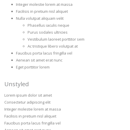
Integer molestie lorem at massa
Facilisis in pretium nisl aliquet
Nulla volutpat aliquam velit
Phasellus iaculis neque
Purus sodales ultricies
Vestibulum laoreet porttitor sem
Ac tristique libero volutpat at
Faucibus porta lacus fringilla vel
Aenean sit amet erat nunc
Eget porttitor lorem
Unstyled
Lorem ipsum dolor sit amet
Consectetur adipiscing elit
Integer molestie lorem at massa
Facilisis in pretium nisl aliquet
Faucibus porta lacus fringilla vel
Aenean sit amet erat nunc