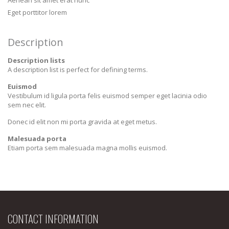
Eget porttitor lorem
Description
Description lists
A description list is perfect for defining terms.
Euismod
Vestibulum id ligula porta felis euismod semper eget lacinia odio
sem nec elit.
Donec id elit non mi porta gravida at eget metus.
Malesuada porta
Etiam porta sem malesuada magna mollis euismod.
CONTACT INFORMATION