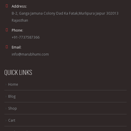
Address:
B-2, Ganga Jamuna Colony Dad Ka Fatak,Murlipura Jaipur 302013
Rajasthan
Phone:
+91-7737587366
Email:
info@marubhumi.com
QUICK LINKS
Home
Blog
Shop
Cart